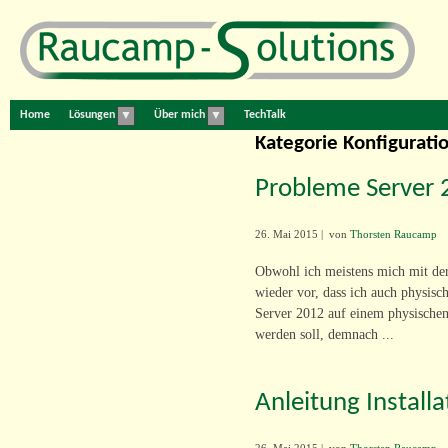
Home
Lösungen
Über mich
TechTalk
▼
▼
Kategorie
Konfigurati
Probleme Server 
26. Mai 2015
|
von
Thorsten Raucamp
Obwohl ich meistens mich mit der
wieder vor, dass ich auch physisc
Server 2012 auf einem physische
werden soll, demnach ...
Anleitung Install
26. Mai 2015
|
von
Thorsten Raucamp